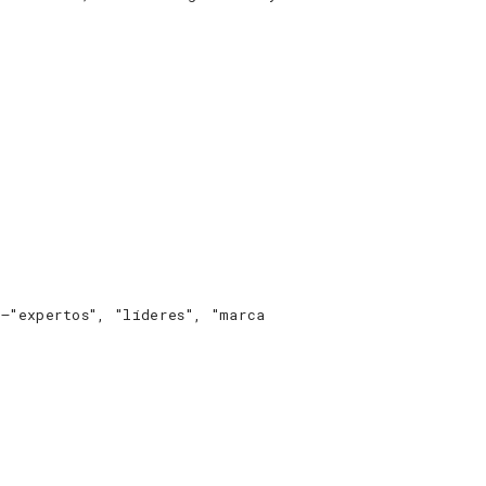
 —"expertos", "líderes", "marca