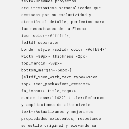
text=»Creamos proyectos
arquitectónicos personalizados que
destacan por su exclusividad y
atención al detalle, perfectos para
las necesidades de La Finca»
icon_color=»#ffffff»]
[eltdf_separator
border_style=»solid» color=»#dfb947″
width=»80px» thickness=»2px»
top_margin=»50px»
bottom_margin=»50px»]
[eltdf_icon_with_text type=»icon-
top» icon_pack=»font_awesome»
fa_icon=»» title_tag=»»
custom_icon=»11422″ title=»Reformas
y ampliaciones de alto nivel»
text=»Actualizamos y mejoramos
propiedades existentes, respetando
su estilo original y elevando su