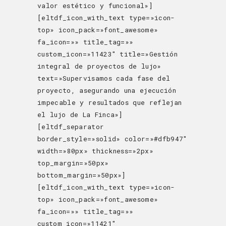
valor estético y funcional»]
[eltdf_icon_with_text type=»icon-
top» icon_pack=»font_awesome»
fa_icon=»» title_tag=»»
custom_icon=»11423″ title=»Gestión
integral de proyectos de lujo»
text=»Supervisamos cada fase del
proyecto, asegurando una ejecución
impecable y resultados que reflejan
el lujo de La Finca»]
[eltdf_separator
border_style=»solid» color=»#dfb947″
width=»80px» thickness=»2px»
top_margin=»50px»
bottom_margin=»50px»]
[eltdf_icon_with_text type=»icon-
top» icon_pack=»font_awesome»
fa_icon=»» title_tag=»»
custom_icon=»11421″