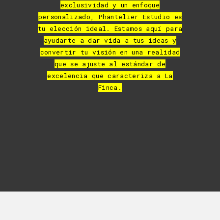
exclusividad y un enfoque
personalizado, Phantelier Estudio es
tu elección ideal. Estamos aquí para
ayudarte a dar vida a tus ideas y
convertir tu visión en una realidad
que se ajuste al estándar de
excelencia que caracteriza a La
Finca.