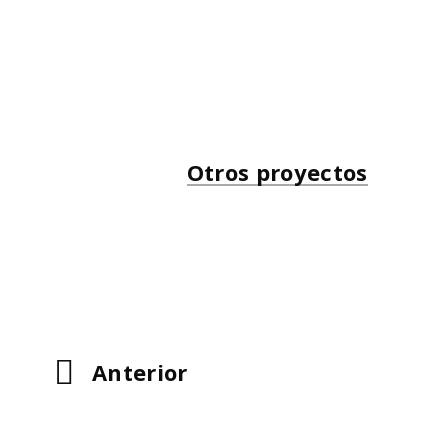
Otros proyectos
Oficinas
Nutega España
ESPACIO DE
TRABAJO
Anterior