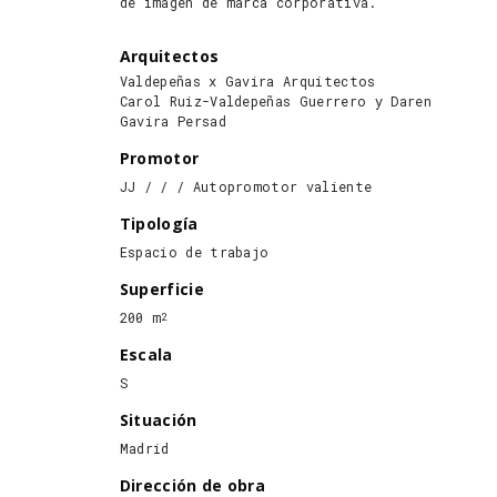
de imagen de marca corporativa.
Arquitectos
Valdepeñas x Gavira Arquitectos
Carol Ruiz-Valdepeñas Guerrero y Daren
Gavira Persad
Promotor
JJ / / / Autopromotor valiente
Tipología
Espacio de trabajo
Superficie
200 m
2
Escala
S
Situación
Madrid
Dirección de obra